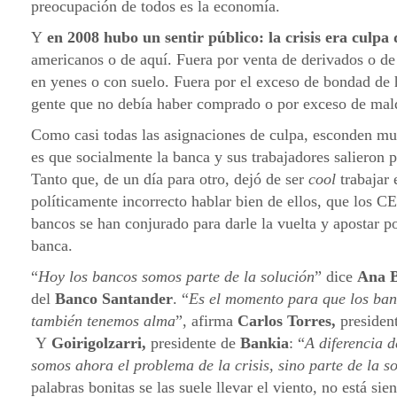
preocupación de todos es la economía.
Y
en 2008 hubo un sentir público: la crisis era culpa 
americanos o de aquí. Fuera por venta de derivados o de 
en yenes o con suelo. Fuera por el exceso de bondad de 
gente que no debía haber comprado o por exceso de mald
Como casi todas las asignaciones de culpa, esconden muc
es que socialmente la banca y sus trabajadores salieron p
Tanto que, de un día para otro, dejó de ser
cool
trabajar
políticamente incorrecto hablar bien de ellos, que los CE
bancos se han conjurado para darle la vuelta y apostar po
banca.
“
Hoy los bancos somos parte de la solución
” dice
Ana B
del
Banco Santander
. “
Es el momento para que los ba
también tenemos alma
”, afirma
Carlos Torres,
presiden
Y
Goirigolzarri,
presidente de
Bankia
: “
A diferencia 
somos ahora el problema de la crisis, sino parte de la s
palabras bonitas se las suele llevar el viento, no está sie